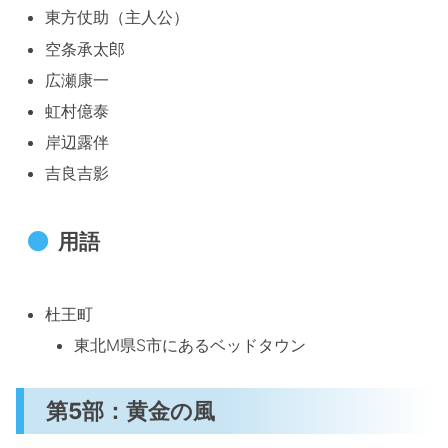
東方仗助（主人公）
空条承太郎
広瀬康一
虹村億泰
岸辺露伴
吉良吉影
用語
杜王町
東北M県S市にあるベッドタウン
第5部：黄金の風