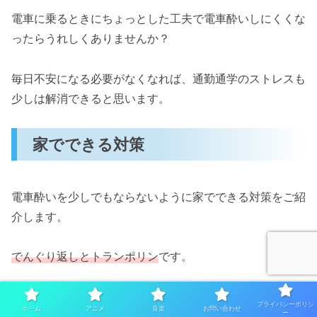
電車に乗るときにちょっとした工夫で電車酔いしにくくな
ったらうれしくありませんか？
毎日不安になる必要がなくなれば、通勤通学のストレスも
少しは解消できると思います。
家でできる対策
電車酔いを少しでもならないように家でできる対策をご紹
介します。
でんぐり返しとトランポリン
です。
この2つは実際に私がやっているトレーニングで、とても
プライバシーポリシ
ホーム
アニメ
音楽
お問い合わせ
ー
簡単にできるのと時間や場所を選ばずにできる運動です。