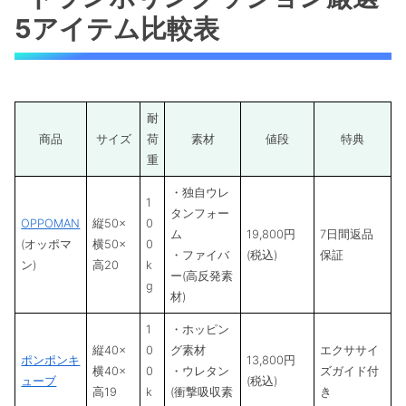
5アイテム比較表
耐
商品
サイズ
荷
素材
値段
特典
重
・独自ウレ
1
タンフォー
OPPOMAN
縦50×
0
ム
19,800円
7日間返品
(オッポマ
横50×
0
・ファイバ
(税込)
保証
ン)
高20
k
ー(高反発素
g
材)
1
・ホッピン
縦40×
0
グ素材
エクササイ
ポンポンキ
13,800円
横40×
0
・ウレタン
ズガイド付
ューブ
(税込)
高19
k
(衝撃吸収素
き