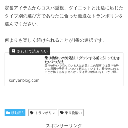
定番アイテムからコスパ重視、ダイエットと用途に応じた
タイプ別の選び方であなたに合った最適なトランポリンを
選んでください。
何よりも楽しく続けられることが1番の選択です。
乗り物酔いの対処法！ダウンする前に知っておき
たい7つ方法
乗り物酔いで悩んでいる人は必見！この記事では乗り物酔
いの原因や予防法について解説しています。乗り物にのる
ことが怖くありませんか？実は乗り物酔いをしっかり理解
して対策すれば怖くありません。すぐにできる予防法を伝
授します。
kunyanblog.com
移動用3
トランポリン
乗り物酔い
スポンサーリンク