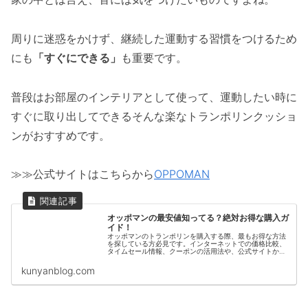
周りに迷惑をかけず、継続した運動する習慣をつけるため
にも
「すぐにできる」
も重要です。
普段はお部屋のインテリアとして使って、運動したい時に
すぐに取り出してできるそんな楽なトランポリンクッショ
ンがおすすめです。
≫≫公式サイトはこちらから
OPPOMAN
オッポマンの最安値知ってる？絶対お得な購入ガ
イド！
オッポマンのトランポリンを購入する際、最もお得な方法
を探している方必見です。インターネットでの価格比較、
タイムセール情報、クーポンの活用法や、公式サイトから
の購入メリットなど、安値で高品質な商品を手に入れるた
めのポイントをわかりやすく説明します。お得情報もある
kunyanblog.com
のでぜひご覧ください。